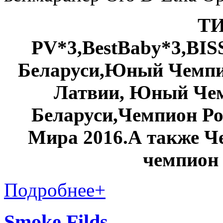
Т
PV*3,BestBaby*3,BI
Беларуси,Юный Чемпи
Латвии, Юный Чем
Беларуси,Чемпион Р
Мира 2016.А также Ч
чемпион
Подробнее
+
Smoke Filds