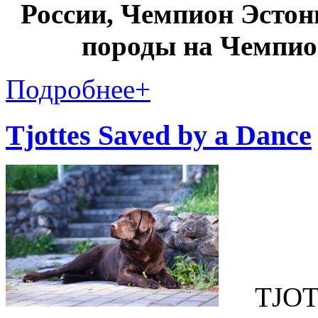
России, Чемпион Эсто
породы на Чемпио
Подробнее
+
Tjottes Saved by a Dance
TJOTT