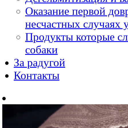
Оказание первой до
несчастных случаях у
Продукты которые сл
собаки
За радугой
Контакты