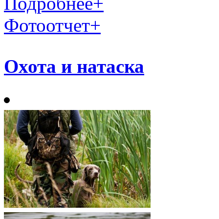
Подробнее
+
Фотоотчет
+
Охота и натаска