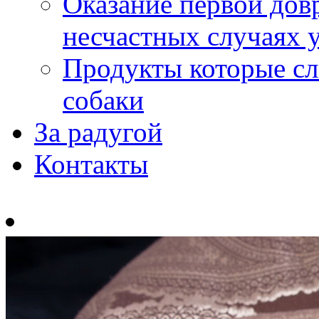
Оказание первой до
несчастных случаях у
Продукты которые сл
собаки
За радугой
Контакты